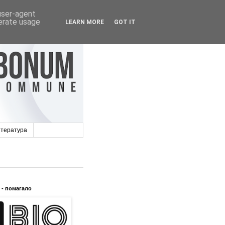
 user-agent
nerate usage
LEARN MORE
GOT IT
итература
- помагало