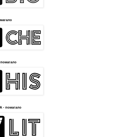
омагало
 помагало
 - помагало