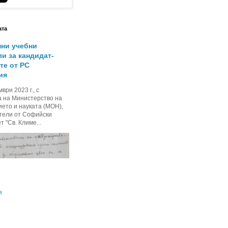
ата
нни учебни
и за кандидат-
те от РС
ия
ври 2023 г., с
а на Министерство на
ето и науката (МОН),
тели от Софийски
 "Св. Климе...
я