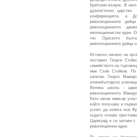
Критския въпрос. В него
дуалистично царство.
конференцията, а Д
революционните дейц
революционното дви
еволюционистки идеи. Ор
тях Одеското бълга
революционните дейци с
Истинско начало на орг
поставил Георги Стойк
семейството на търгове
име Съби Стойков. По
капитан Георги Мамар
елинобългарско училище
Велика школа - цари
революционното Македо
Като негов емисар участ
който получава и първат
успял да избяга във Фр
където отново престояв
Цариград и се залавя с
революционни идеи.