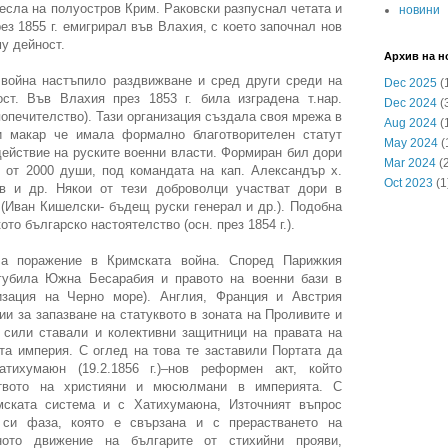
несла на полуостров Крим. Раковски разпуснал четата и
новини
рез 1855 г. емигрирал във Влахия, с което започнал нов
у дейност.
Архив на н
война настъпило раздвижване и сред други среди на
Dec 2025
(
ст. Във Влахия през 1853 г. била изградена т.нар.
Dec 2024
(
опечителство). Тази организация създала своя мрежа в
Aug 2024
(
и макар че имала формално благотворителен статут
May 2024
(
действие на руските военни власти. Формиран бил дори
Mar 2024
(2
 от 2000 души, под командата на кап. Александър х.
Oct 2023
(1
в и др. Някои от тези доброволци участват дори в
 (Иван Кишелски- бъдещ руски генерал и др.). Подобна
то българско настоятелство (осн. през 1854 г.).
ла поражение в Кримската война. Според Парижкия
агубила Южна Бесарабия и правото на военни бази в
изация на Черно море). Англия, Франция и Австрия
ии за запазване на статуквото в зоната на Проливите и
 сили ставали и колективни защитници на правата на
та империя. С оглед на това те заставили Портата да
тихумаюн (19.2.1856 г.)–нов реформен акт, който
ството на християни и мюсюлмани в империята. С
мската система и с Хатихумаюна, Източният въпрос
 си фаза, която е свързана и с прерастването на
лното движение на българите от стихийни прояви,