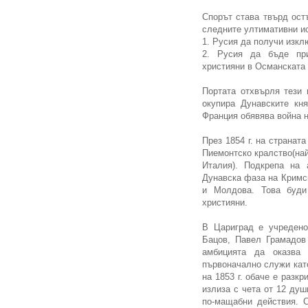
Спорът става твърд остъ
следните ултимативни и
1. Русия да получи изкл
2. Русия да бъде при
християни в Османската
Портата отхвърля тези 
окупира Дунавските кн
Франция обявява война на
През 1854 г. на странат
Пиемонтско кралство(на
Италия). Подкрепа на 
Дунавска фаза на Кримск
и Молдова. Това буди
християни.
В Цариград е учредено
Бацов, Павел Грамадов
амбицията да оказва 
първоначално служи кат
на 1853 г. обаче е разкр
излиза с чета от 12 душ
по-мащабни действия. 