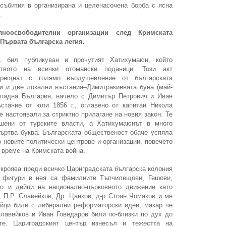
събития в организирана и целенасочена борба с ясна
.
лноосвободителни организации след Кримската
и Първата българска легия.
. бил публикуван и прочутият Хатихумаюн, който
ството на всички отомански поданици. Този акт
срещнат с голямо въодушевление от българската
и и две локални въстания–Димитракиевата буна (май-
ападна България, начело с Димитър Петрович и Иван
стание от юли 1856 г., оглавено от капитан Никола
 настоявали за стриктно прилагане на новия закон. Те
шени от турските власти, а Хатихумаюнът в много
ъртва буква. Българската общественост обаче успяла
 новите политически центрове и организации, повечето
 време на Кримската война.
ткроява преди всичко Цариградската българска колония
 фигури в нея са фамилиите Тъпчилещови, Гешови,
о и дейци на национално-църковното движение като
 П.Р. Славейков, Др. Цанков, д-р Стоян Чомаков и мн
ейци били с либерални реформаторски идеи, макар че
 Славейков и Иван Говедаров били по-близки по дух до
ите. Цариградският център изнесъл и тежестта на