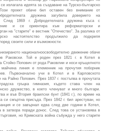
 се излагала идеята за създаване на Турско-българско
 Този проект обаче бил оставен без внимание от
обродетелната дружина загубила доверието на
и. След 1869 г. Добродетелната дружина къса с
жение и се ориентира към реформаторски и
ган на "старите" е вестник "Отечество". За разлика от
рско настоятелство продължило да подкрепя
поред своите сили и възможности.
анизираното националноосвободително движение обаче
ов Раковски. Той е роден през 1821 г. в Котел в
ца Стойко Попович от рода Раковлии и носи кръщелното
 майчина линия е племенник на прочутия поборник
чев. Първоначално учи в Котел и в Карловското
 на Райно Попович. През 1837 г. постъпва в прочутата
градска гръцка гимназия, където става член на
нско дружество, в което членуват и много българи.
ва и във Втория браилски бунт (1841 г.), по време на
а си смъртна присъда. През 1842 г. бил арестуван, но
анция и се завърнал едва след две години в Котел,
а в затвора поради донос. След това се установява в
 търговия, но Кримската война събужда у него старите