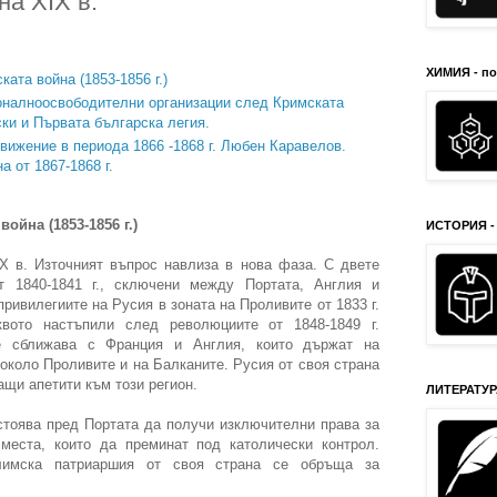
на XIX в.
ХИМИЯ - п
ата война (1853-1856 г.)
оналноосвободителни организации след Кримската
ски и Първата българска легия.
ижение в периода 1866 -1868 г. Любен Каравелов.
а от 1867-1868 г.
ойна (1853-1856 г.)
ИСТОРИЯ -
IX в. Източният въпрос навлиза в нова фаза. С двете
т 1840-1841 г., сключени между Портата, Англия и
ривилегиите на Русия в зоната на Проливите от 1833 г.
вото настъпили след революциите от 1848-1849 г.
е сближава с Франция и Англия, които държат на
 около Проливите и на Балканите. Русия от своя страна
ащи апетити към този регион.
ЛИТЕРАТУРА
астоява пред Портата да получи изключителни права за
места, които да преминат под католически контрол.
лимска патриаршия от своя страна се обръща за