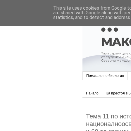
This site uses cookies from Google to 
are shared with Google along with per
statistics, and to detect and address
Помагало по биология
Начало
За престоя в 
Тема 11 по ист
националноосв