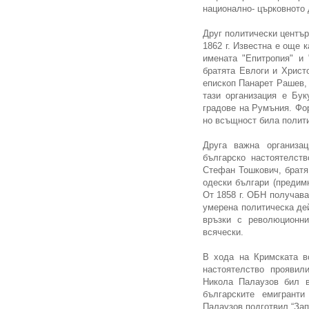
национално- църковното
Друг политически център
1862 г. Известна е още к
имената "Епитропия" и 
братята Евлоги и Христо
епископ Панарет Рашев,
тази организация е Бук
градове на Румъния. Фо
но всъщност била полити
Друга важна организа
българско настоятелств
Стефан Тошкович, братя
одески българи (предим
От 1858 г. ОБН получава
умерена политическа де
връзки с революционн
всячески.
В хода на Кримската в
настоятелство проявил
Никола Палаузов бил в
българските емигранти
Палаузов подготвил “Зап