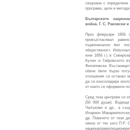
свързани с определени 
програма, цели и методи
Българските национа
война. Г. С. Раковски 
През февруари 1856 г
провъзгласявал равен
първоначално бил по
общественост. Избухнал
юни 1856 г.) в Североз
Кулин и Габровското въ
Филиповски. Въстаниците
обаче били бързо поту
отношения си останал м
да се консолидира около
от които се оформили по
Сред тези центрове се о
(50 000 души). Водещи
Чалъкови и др., а същ
Иларион Макариополски,
др. Повечето от тези д
някои от тях като П.Р.
националреволюционер