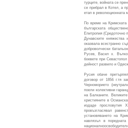
турците, войната се пре
се прибрал в Котел, а п
етап в революционната м
По време на Кримската 
българската обществено
Епитропия (Средоточно п
Дунавските княжества 
оказвала всестранно съ
доброволчески батальон
Русев, Васил х. Вълко
боевете при Севастопол
дейност развило и Одеско
Русия обаче претърпя
договор от 1856 г.тя з
Черноморието (неутрал
поели колективни гаранц
на Балканите. Великите
християните в Османска
издаде прословутия Ха
провъзгласявал равен
установяването на Кри
навлязъл в поредната
националноосвободите