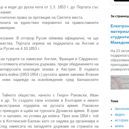
р и води до руска нота от 1.3. 1853 г. до Портата със
скания:
За страниц
ючителни права за протекция на Светите места.
зната за единствен покровител на православните
Електро
 империя.
материал
студенти
искания. В отговор Русия обявява официално, че ще
Македон
яжества. Портата опряна на подкрепата на Англия и
 Русия на 4.10.1853 г.
На 23 октом
подкрепат
а на турците се намесват Англия, Франция и Сардинско-
образовани
й-голямата италианска държава, преди обединението на
преподава
антируската коалиция оказва и Австрия. В първата
университет
ата война (1853-1854 г.) руската армия завзема Влахия
 нови надежди за освобождение сред балканските
 Тайното общество, начело с Георги Раковски, Иван
 и др. То създало свои клонове в България и имало
Теми
всестранна подкрепа на руската армия. Раковски
биологи
о преводач в щаба на турската Дунавска армия. В края
видео
ит и заловен, но успява да избяга. През юни 1854 г. той
история
и в Котленския Балкан като се надява да организира и
След намесата на западните държави на страната на
книги