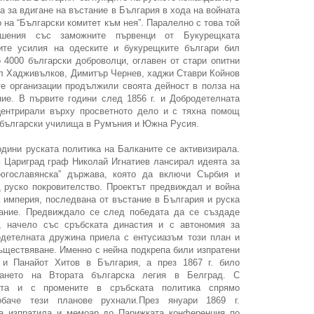
а за вдигане на въстание в България в хода на войната
 на “Български комитет към нея”. Паралелно с това той
ошения със заможните първенци от Букурещката
ите усилия на одеските и букурещките българи бил
о 4000 български доброволци, оглавен от стари опитни
ил Хадживълков, Димитър Чернев, хаджи Ставри Койнов
те организации продължили своята дейност в полза на
ие. В първите години след 1856 г. и Добродетелната
ентрирали върху просветното дело и с тяхна помощ
 български училища в Румъния и Южна Русия.
одини руската политика на Балканите се активизирала.
в Цариград граф Николай Игнатиев лансирал идеята за
югославянска” държава, която да включи Сърбия и
 руско покровителство. Проектът предвиждал и война
 империя, последвана от въстание в България и руска
нание. Предвиждало се след победата да се създаде
”, начело със сръбската династия и с автономия за
одетелната дружина приела с ентусиазъм този план и
съществяване. Именно с нейна подкрепа били изпратени
и Панайот Хитов в България, а през 1867 г. било
ането на Втората българска легия в Белград. С
ята и с промените в сръбската политика спрямо
баче тези планове рухнали.През януари 1869 г.
а изпратила и мемоар до Парижката конференция по