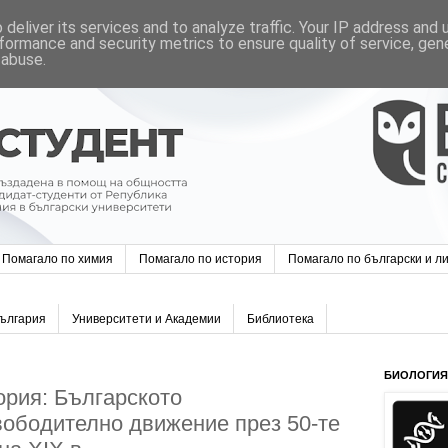
deliver its services and to analyze traffic. Your IP address and
formance and security metrics to ensure quality of service, ge
 abuse.
Помагало по химия
Помагало по история
Помагало по български и л
България
Университети и Академии
Библиотека
БИОЛОГИЯ 
ория: Българското
ободително движение през 50-те