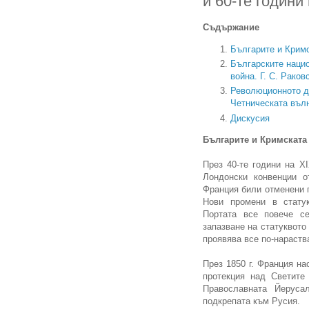
и 60-те години 
Съдържание
Българите и Кримск
Българските наци
война. Г. С. Раков
Революционното дв
Четническата вълн
Дискусия
Българите и Кримската в
През 40-те години на X
Лондонски конвенции о
Франция били отменени п
Нови промени в статук
Портата все повече с
запазване на статуквото
проявява все по-нараств
През 1850 г. Франция н
протекция над Светите 
Православната Йеруса
подкрепата към Русия.