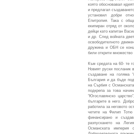
която обосновавал идеят
и предлагал създаването
установил добри отн
Епитропия. Така с общ
екипиран отряд от окол
дейци като капитан Вас
и др. След войната две
освободителното движен
дружина и ОБН се конц
били открити множество
Към средата на 60- те г
Новият руски посланик 
създаване на голяма “
България и да бъде под
на Сърбия с Османската
подкрепа за това начи
“Югославянско царство
българите в него. Добр
работила за неговото о
четите на Филип Тотю 
финансирано и създав
разпускането на Леги
Османската империя о
Добродетелната дружин