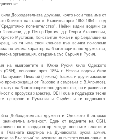
 движение.
 била Добродетелната дружина, която носи това име от
ато Комитет на старите. Възниква през 1853-1854 г. под
"Средоточно попечителство". Нейни видни водачи са
 Георгиеви, д-р Петър Протич, д-р Георги Атанасович,
 Христо Мустаков, Константин Чокан и др.Седалище на
урещ, но тя има свои клонове във всички по-големи
рмално имала характер на благотворително дружество,
ческа организация, свързана със Сърбия и Русия.
ция на емигрантите в Южна Русия било Одеското
о (ОБН), основано през 1854 г. Негови водачи били
 Палаузови, Николай (Никола) Тошков и други заможни
но произхождащи от Габрово и свързани с В.Априлов).
 статут на благотоворително дружество, но и развива и
йност с проруски характер. ОБН обаче поддържа тесни
ите центрове в Румъния и Сърбия и ги подпомага
ойна Добродетелната дружина и Одеското българско
и значителна активност. Един от водачите на ОБН,
ключен като координатор между военните власти и
 в Главната квартира на Дунавската руска армия.
иска за България” за нуждите на руското командване, в